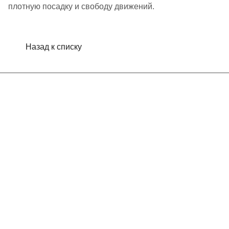
плотную посадку и свободу движений.
Назад к списку
Интернет-магазин
Компания
Информация
Помощь
Контакты
+7 (913) 480-10-06
nsk-info@indefini.com
ул. Королева, д. 40, корпус 40, оф. 5 - БЦ "Пересвет"