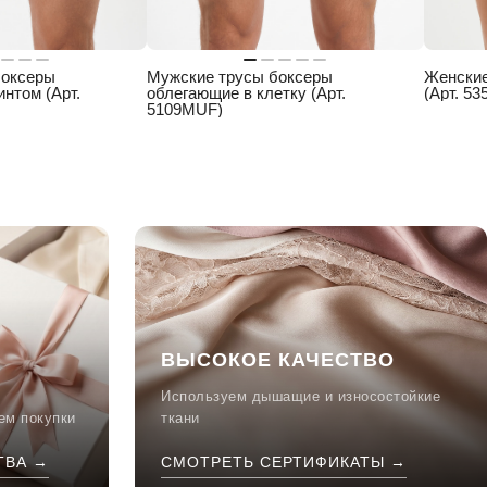
боксеры
Мужские трусы боксеры
Женские
нтом (Арт.
облегающие в клетку (Арт.
(Арт. 53
5109MUF)
ВЫСОКОЕ КАЧЕСТВО
Используем дышащие и износостойкие
ем покупки
ткани
ТВА →
СМОТРЕТЬ СЕРТИФИКАТЫ →