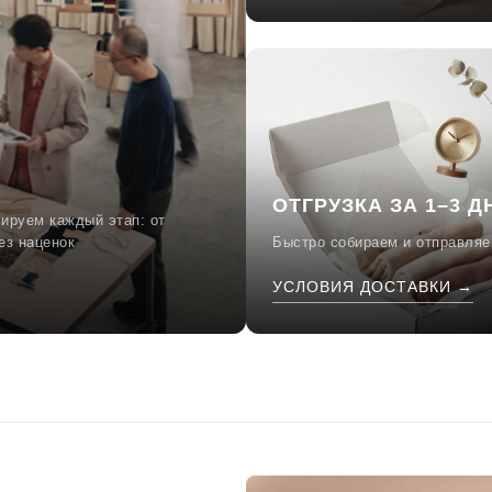
ОТГРУЗКА ЗА 1–3 Д
ируем каждый этап: от
ез наценок
Быстро собираем и отправляе
УСЛОВИЯ ДОСТАВКИ →