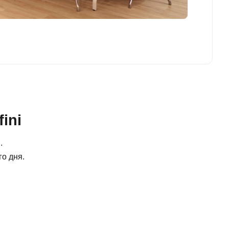
ini
.
о дня.