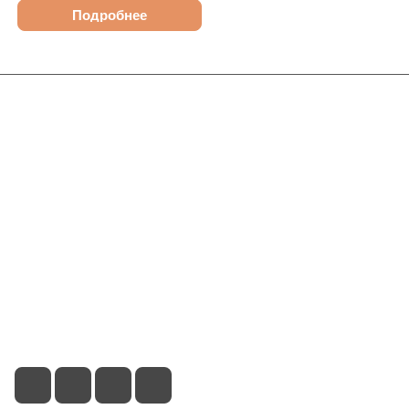
Подробнее
Интернет-магазин
Компания
Информация
Помощь
Контакты
+7 (913) 480-10-06
nsk-info@indefini.com
ул. Королева, д. 40, корпус 40, оф. 5 - БЦ "Пересвет"