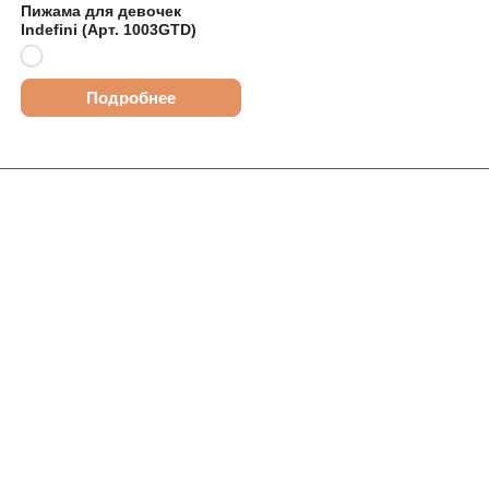
Пижама для девочек
Indefini (Арт. 1003GTD)
Подробнее
Интернет-магазин
Компания
Информация
Помощь
Контакты
+7 (913) 480-10-06
nsk-info@indefini.com
ул. Королева, д. 40, корпус 40, оф. 5 - БЦ "Пересвет"