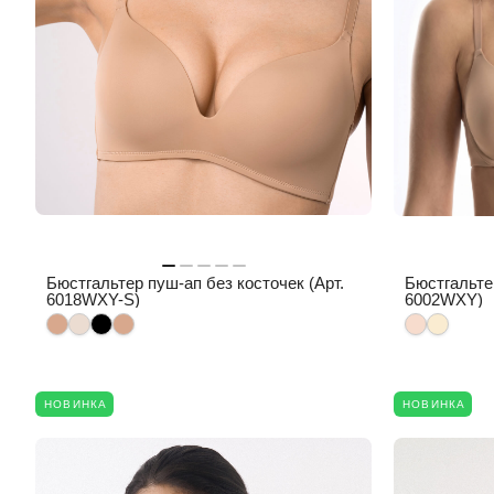
Бюстгальтер пуш-ап без косточек (Арт.
Бюстгальтер
6018WXY-S)
6002WXY)
НОВИНКА
НОВИНКА