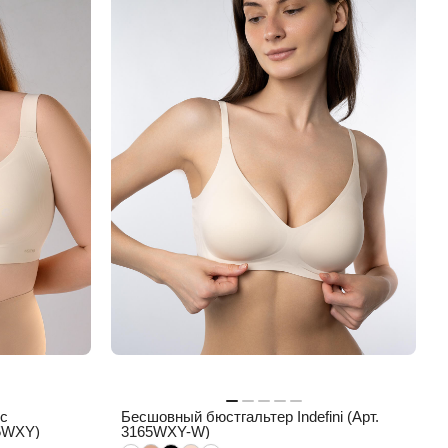
 с
Бесшовный бюстгальтер Indefini (Арт.
05WXY)
3165WXY-W)