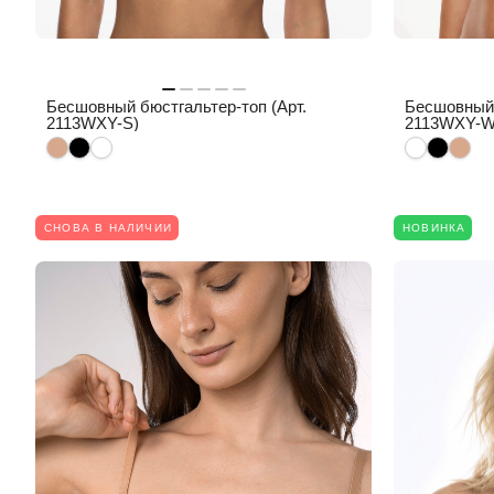
Бесшовный бюстгальтер-топ (Арт.
Бесшовный 
2113WXY-S)
2113WXY-W
СНОВА В НАЛИЧИИ
НОВИНКА