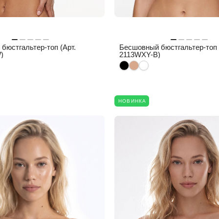
бюстгальтер-топ (Арт.
Бесшовный бюстгальтер-топ 
)
2113WXY-B)
НОВИНКА