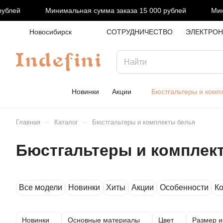
Минимальная сумма заказа 15 000 рублей
Минимальная 
Новосибирск
СОТРУДНИЧЕСТВО
ЭЛЕКТРОН
Новинки
Акции
Бюстгальтеры и комп
–
–
Главная
Каталог
Бюстгальтеры и комплекты белья
Бюстгальтеры и комплек
Все модели
Новинки
Хиты
Акции
Особенности
Ко
Новинки
Основные материалы
Цвет
Размер и