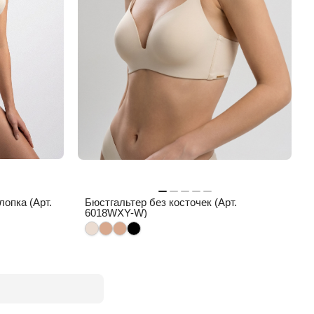
лопка (Арт.
Бюстгальтер без косточек (Арт.
6018WXY-W)