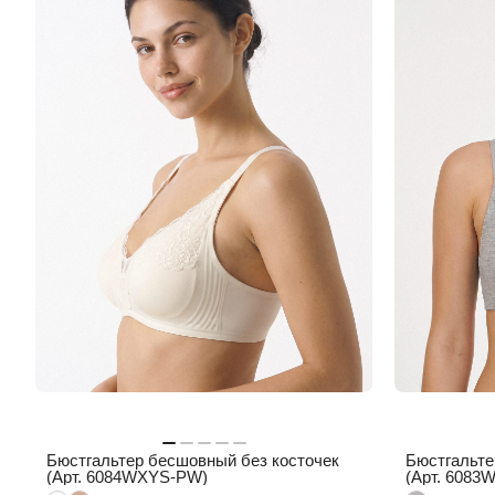
Бюстгальтер бесшовный без косточек
Бюстгальте
(Арт. 6084WXYS-PW)
(Арт. 6083