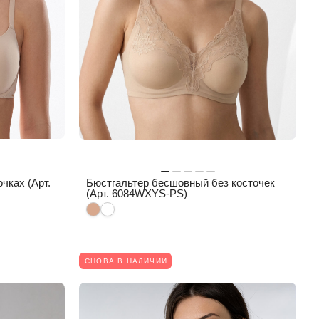
чках (Арт.
Бюстгальтер бесшовный без косточек
(Арт. 6084WXYS-PS)
СНОВА В НАЛИЧИИ