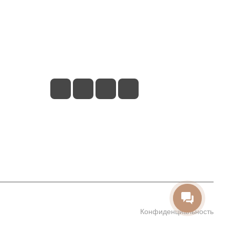
+7 (913) 480-10-06
nsk-info@indefini.com
ул. Королева, д. 40, корпус 40, оф. 5 - БЦ
"Пересвет"
Конфиденциальность