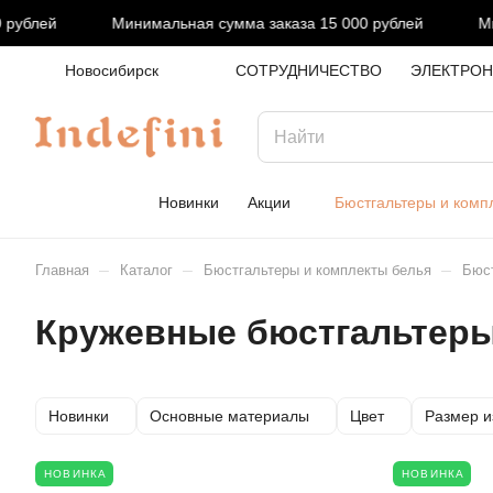
блей
Минимальная сумма заказа 15 000 рублей
Миним
Новосибирск
СОТРУДНИЧЕСТВО
ЭЛЕКТРОН
Новинки
Акции
Бюстгальтеры и комп
–
–
–
Главная
Каталог
Бюстгальтеры и комплекты белья
Бюст
Кружевные бюстгальтер
Новинки
Основные материалы
Цвет
Размер и
НОВИНКА
НОВИНКА