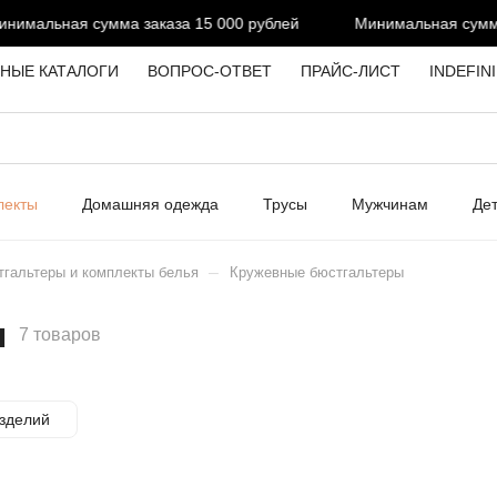
альная сумма заказа 15 000 рублей
Минимальная сумма за
НЫЕ КАТАЛОГИ
ВОПРОС-ОТВЕТ
ПРАЙС-ЛИСТ
INDEFIN
лекты
Домашняя одежда
Трусы
Мужчинам
Де
–
гальтеры и комплекты белья
Кружевные бюстгальтеры
ы
7 товаров
зделий