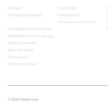
Новинки
О компании
Последние размеры
Сертификаты
Бюстгальтеры
Электронные каталоги
Бесшовные бюстгальтеры
Домашняя женская одежда
Мужские пижамы
Мужские трусы
Купальники
Тапочки и сланцы
© 2026 Indefini.com