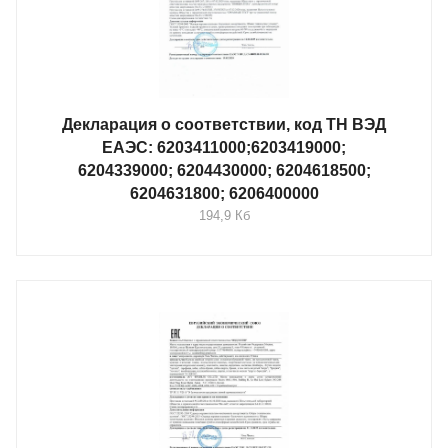
Декларация о соответствии, код ТН ВЭД
ЕАЭС: 6203411000;6203419000;
6204339000; 6204430000; 6204618500;
6204631800; 6206400000
194,9 Кб