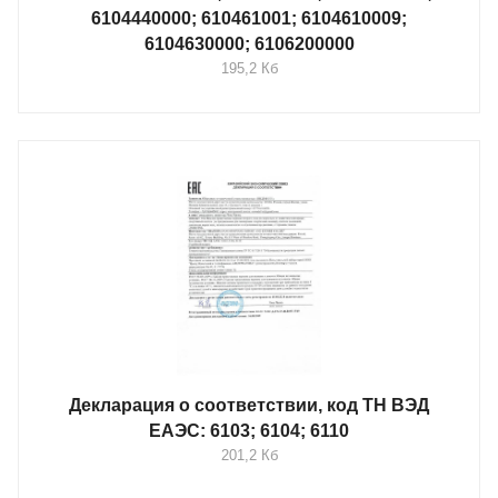
6104440000; 610461001; 6104610009;
6104630000; 6106200000
195,2 Кб
Декларация о соответствии, код ТН ВЭД
ЕАЭС: 6103; 6104; 6110
201,2 Кб