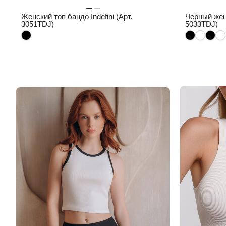
Женский топ бандо Indefini (Арт.
Черный женс
3051TDJ)
5033TDJ)