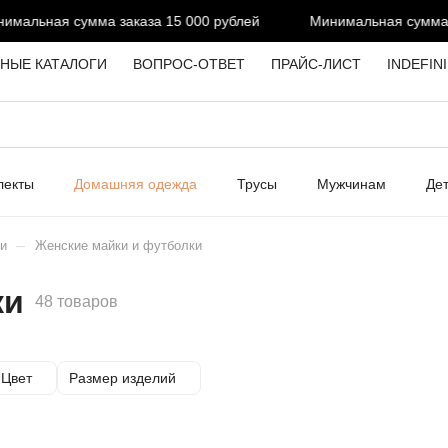
 сумма заказа 15 000 рублей
Минимальная сумма заказа 15
НЫЕ КАТАЛОГИ
ВОПРОС-ОТВЕТ
ПРАЙС-ЛИСТ
INDEFIN
лекты
Домашняя одежда
Трусы
Мужчинам
Де
–
и
Женские майки и футболки
ки
48 товаров
Цвет
Размер изделий