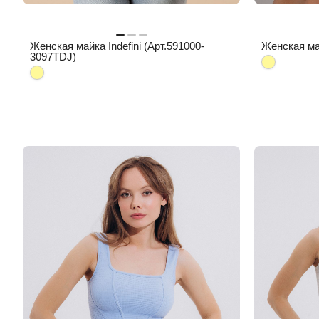
Женская майка Indefini (Арт.591000-
Женская май
3097TDJ)