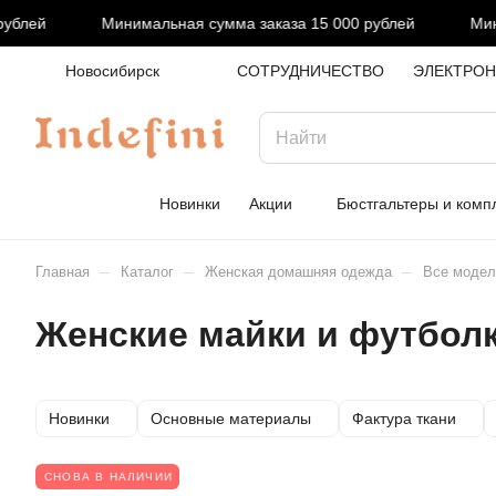
Минимальная сумма заказа 15 000 рублей
Минимальная
Новосибирск
СОТРУДНИЧЕСТВО
ЭЛЕКТРОН
Новинки
Акции
Бюстгальтеры и комп
–
–
–
Главная
Каталог
Женская домашняя одежда
Все модел
Женские майки и футбол
Новинки
Основные материалы
Фактура ткани
СНОВА В НАЛИЧИИ