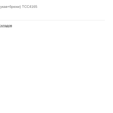
рукав+брюки) TCC4165
 складов