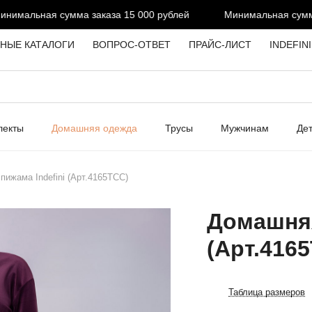
имальная сумма заказа 15 000 рублей
Минимальная сумма з
НЫЕ КАТАЛОГИ
ВОПРОС-ОТВЕТ
ПРАЙС-ЛИСТ
INDEFIN
лекты
Домашняя одежда
Трусы
Мужчинам
Де
ижама Indefini (Арт.4165TCC)
Домашняя
(Арт.416
Таблица размеров