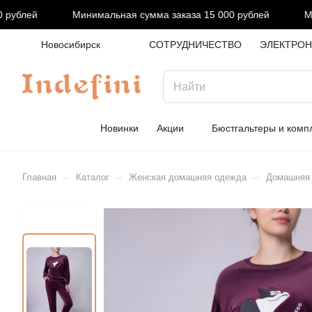
ублей
Минимальная сумма заказа 15 000 рублей
Мин
Новосибирск
СОТРУДНИЧЕСТВО
ЭЛЕКТРОН
Новинки
Акции
Бюстгальтеры и комп
–
–
–
Главная
Каталог
Женская домашняя одежда
Домашняя п