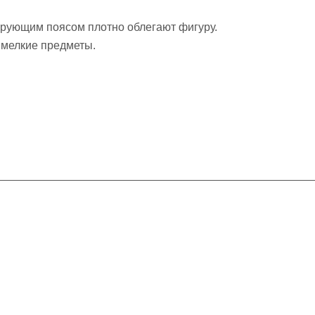
ирующим поясом плотно облегают фигуру.
 мелкие предметы.
Контакты
+7 (913) 480-10-06
nsk-info@indefini.com