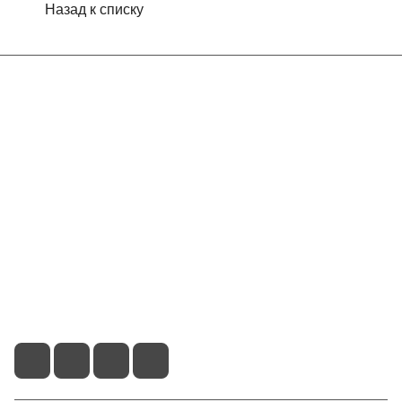
Назад к списку
Интернет-магазин
Компания
Информация
Помощь
Контакты
+7 (913) 480-10-06
nsk-info@indefini.com
ул. Королева, д. 40, корпус 40, оф. 5 - БЦ "Пересвет"