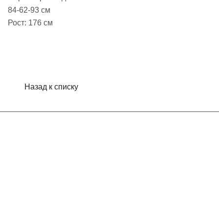
84-62-93 см
Рост: 176 см
Назад к списку
Интернет-магазин
Компания
Информация
Помощь
Контакты
+7 (913) 480-10-06