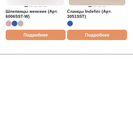
Шлепанцы женские (Арт.
Сланцы Indefini (Арт.
6006SST-W)
3051SST)
Подробнее
Подробнее
Интернет-магазин
Компания
Информация
Помощь
Контакты
+7 (913) 480-10-06
nsk-info@indefini.com