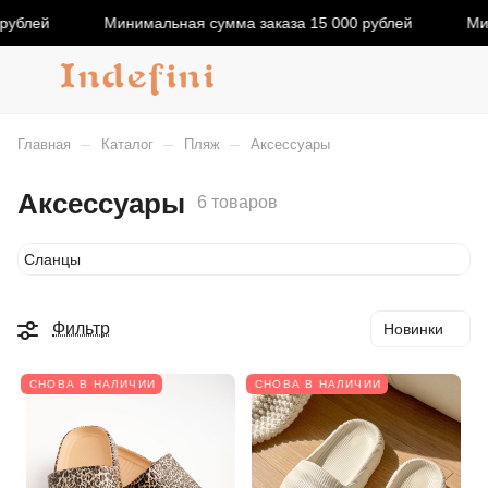
рублей
Минимальная сумма заказа 15 000 рублей
Мин
–
–
–
Главная
Каталог
Пляж
Аксессуары
Аксессуары
6 товаров
Сланцы
Фильтр
Новинки
СНОВА В НАЛИЧИИ
СНОВА В НАЛИЧИИ