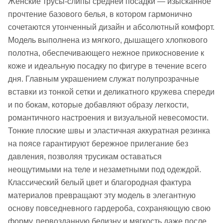
Женские трусы-слипы средней посадки — изысканное
прочтение базового белья, в котором гармонично
сочетаются утонченный дизайн и абсолютный комфорт.
Модель выполнена из мягкого, дышащего хлопкового
полотна, обеспечивающего нежное прикосновение к
коже и идеальную посадку по фигуре в течение всего
дня. Главным украшением служат полупрозрачные
вставки из тонкой сетки и деликатного кружева спереди
и по бокам, которые добавляют образу легкости,
романтичного настроения и визуальной невесомости.
Тонкие плоские швы и эластичная аккуратная резинка
на поясе гарантируют бережное прилегание без
давления, позволяя трусикам оставаться
неощутимыми на теле и незаметными под одеждой.
Классический белый цвет и благородная фактура
материалов превращают эту модель в элегантную
основу повседневного гардероба, сохраняющую свою
форму, первозданную белизну и мягкость даже после