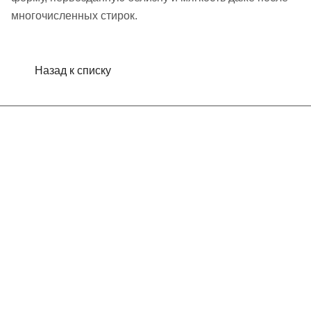
многочисленных стирок.
Назад к списку
Интернет-магазин
Компания
Информация
Помощь
Контакты
+7 (913) 480-10-06
nsk-info@indefini.com
ул. Королева, д. 40, корпус 40, оф. 5 - БЦ "Пересвет"