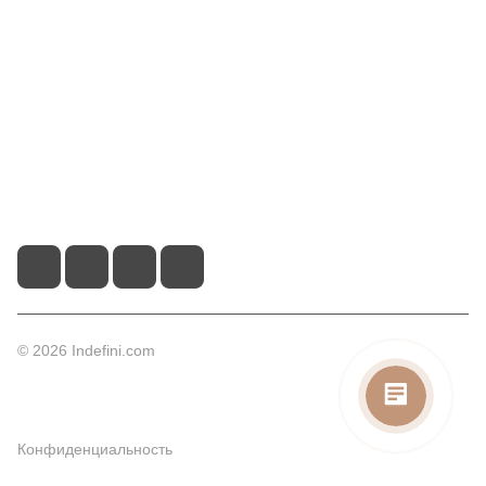
Информация
Помощь
Контакты
+7 (913) 480-10-06
nsk-info@indefini.com
ул. Королева, д. 40, корпус 40, оф. 5 - БЦ "Пересвет"
© 2026 Indefini.com
Конфиденциальность