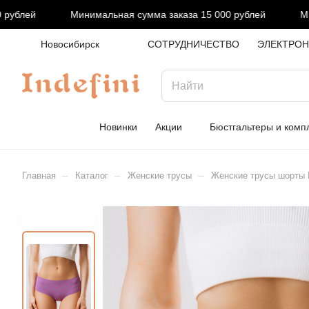
ублей
Минимальная сумма заказа 15 000 рублей
Мини
Новосибирск
СОТРУДНИЧЕСТВО
ЭЛЕКТРОН
Новинки
Акции
Бюстгальтеры и комп
–
–
–
Главная
Каталог
Женские трусы
Женские трусы шорты In