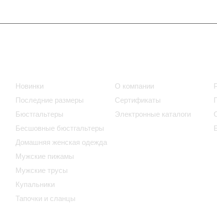
Интернет-магазин
Компания
Новинки
О компании
Последние размеры
Сертификаты
Бюстгальтеры
Электронные каталоги
Бесшовные бюстгальтеры
Домашняя женская одежда
Мужские пижамы
Мужские трусы
Купальники
Тапочки и сланцы