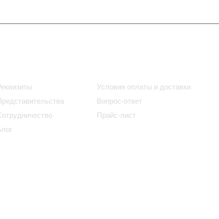
Информация
Помощь
Реквизиты
Условия оплаты и доставки
Представительства
Вопрос-ответ
Сотрудничество
Прайс-лист
Блог