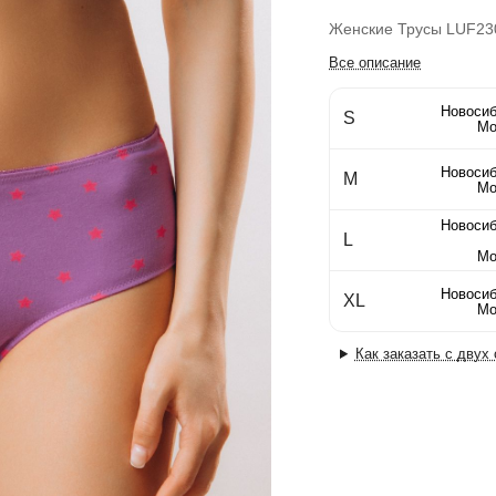
Женские Трусы LUF23
Все описание
Новосиб
S
Мо
Новосиб
M
Мо
Новосиб
L
Мо
Новосиб
XL
Мо
Как заказать с двух