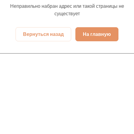
Неправильно набран адрес или такой страницы не
существует
Вернуться назад
На главную
Интернет-магазин
Компания
Информация
Помощь
Контакты
+7 (913) 480-10-06
nsk-info@indefini.com