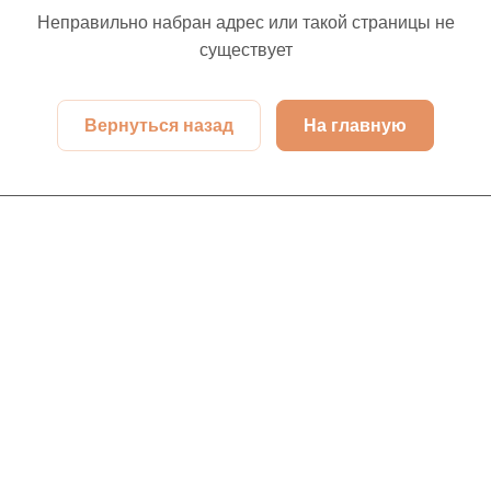
Неправильно набран адрес или такой страницы не
существует
Вернуться назад
На главную
Интернет-магазин
Компания
Информация
Помощь
Контакты
+7 (913) 480-10-06
nsk-info@indefini.com