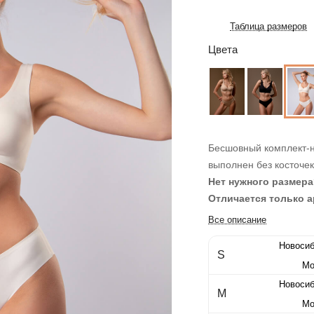
Таблица размеров
Цвета
Бесшовный комплект-н
выполнен без косточе
Нет нужного размера
Отличается только а
Все описание
Новосиб
S
Мо
Новосиб
M
Мо