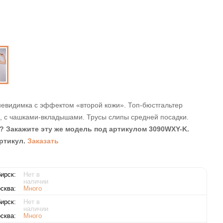
евидимка с эффектом «второй кожи». Топ-бюстгальтер
к, с чашками-вкладышами. Трусы слипы средней посадки.
? Закажите эту же модель под артикулом 3090WXY-K.
ртикул.
Заказать
ирск:
Нет в
наличии
сква:
Много
ирск:
Нет в
наличии
сква:
Много