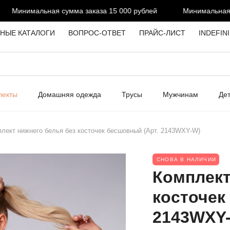
Минимальная сумма заказа 15 000 рублей
Минимальная су
НЫЕ КАТАЛОГИ
ВОПРОС-ОТВЕТ
ПРАЙС-ЛИСТ
INDEFIN
лекты
Домашняя одежда
Трусы
Мужчинам
Де
лект нижнего белья без косточек бесшовный (Арт. 2143WXY-W)
СНОВА В НАЛИЧИИ
Комплект
косточек
2143WXY