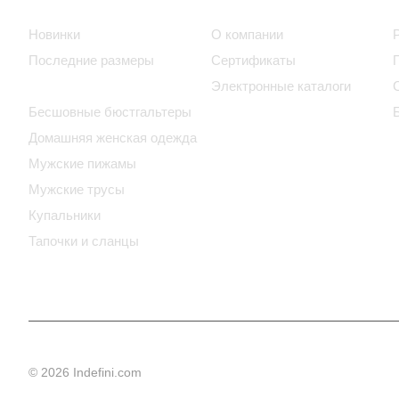
Новинки
О компании
Последние размеры
Сертификаты
Бюстгальтеры
Электронные каталоги
Бесшовные бюстгальтеры
Домашняя женская одежда
Мужские пижамы
Мужские трусы
Купальники
Тапочки и сланцы
© 2026 Indefini.com