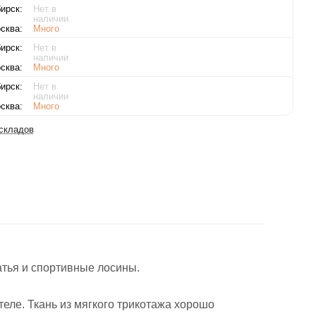
ирск:
Нет в
наличии
сква:
Много
ирск:
Нет в
наличии
сква:
Много
ирск:
Нет в
наличии
сква:
Много
 складов
тья и спортивные лосины.
теле. Ткань из мягкого трикотажа хорошо