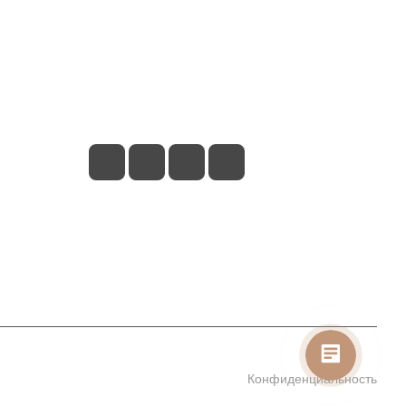
+7 (913) 480-10-06
nsk-info@indefini.com
ул. Королева, д. 40, корпус 40, оф. 5 - БЦ
"Пересвет"
Конфиденциальность